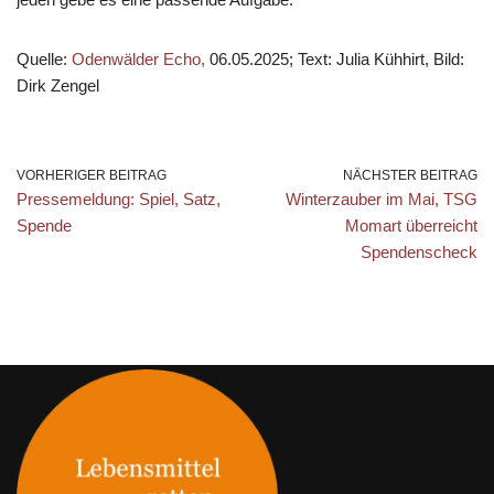
Quelle:
Odenwälder Echo,
06.05.2025; Text: Julia Kühhirt, Bild:
Dirk Zengel
VORHERIGER BEITRAG
NÄCHSTER BEITRAG
Pressemeldung: Spiel, Satz,
Winterzauber im Mai, TSG
Spende
Momart überreicht
Spendenscheck