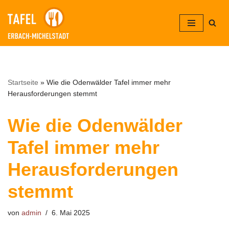
Zum
Inhalt
springen
Startseite
»
Wie die Odenwälder Tafel immer mehr
Herausforderungen stemmt
Wie die Odenwälder
Tafel immer mehr
Herausforderungen
stemmt
von
admin
6. Mai 2025